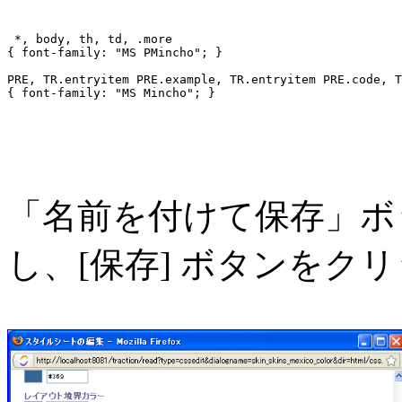
 *, body, th, td, .more
{ font-family: "MS PMincho"; }
PRE, TR.entryitem PRE.example, TR.entryitem PRE.code, T
{ font-family: "MS Mincho"; }
「名前を付けて保存」ボ
し、[保存] ボタンをク