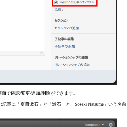
面で確認/変更/追加/削除ができます。
に「夏目漱石」と「漱石」と「Soseki Natsume」い