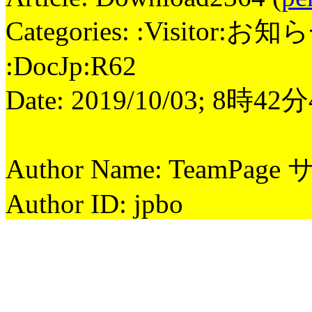
Categories: :Visitor:お知
:DocJp:R62
Date: 2019/10/03; 8時42
Author Name: TeamPag
Author ID: jpbo