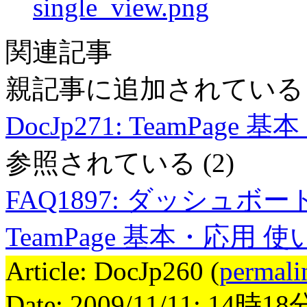
single_view.png
関連記事
親記事に追加されてい
DocJp271
:
TeamPage
参照されている
(2)
FAQ1897
:
ダッシュボー
TeamPage 基本・応用
Article: DocJp260 (
permali
Date: 2009/11/11; 14時1