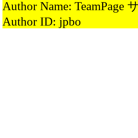
Author Name: TeamPag
Author ID: jpbo